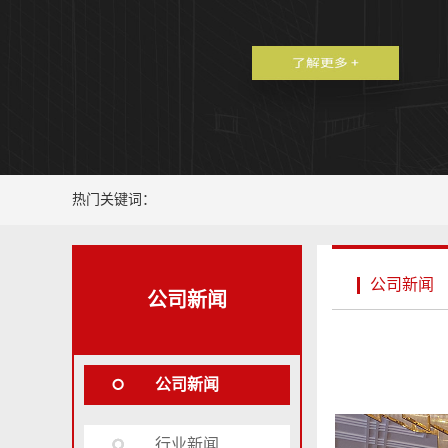
热门关键词：
公司新闻
公司新闻
公司新闻
行业新闻