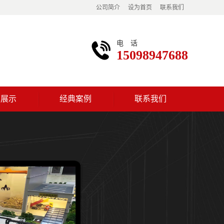
公司简介
设为首页
联系我们
电话
15098947688
荐展示
经典案例
联系我们