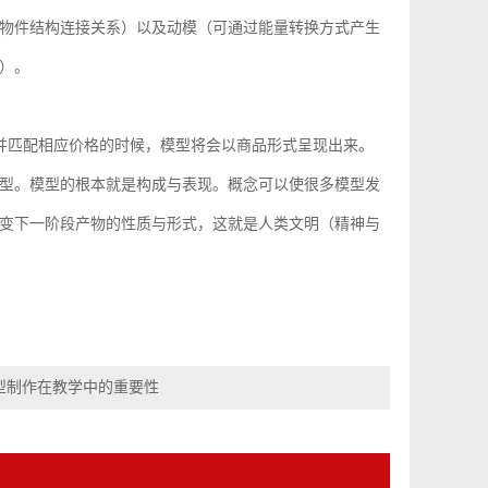
物件结构连接关系）以及动模（可通过能量转换方式产生
）。
匹配相应价格的时候，模型将会以商品形式呈现出来。
型。模型的根本就是构成与表现。概念可以使很多模型发
变下一阶段产物的性质与形式，这就是人类文明（精神与
型制作在教学中的重要性