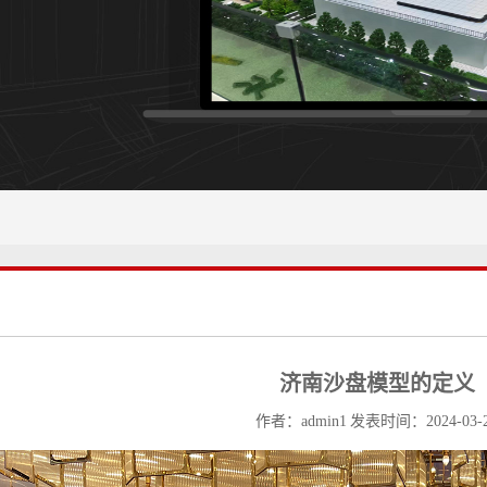
济南沙盘模型的定义
作者：admin1 发表时间：2024-03-