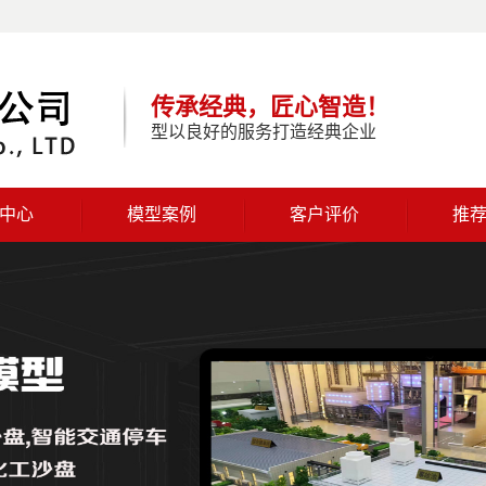
传承经典，匠心智造！
型以良好的服务打造经典企业
中心
模型案例
客户评价
推