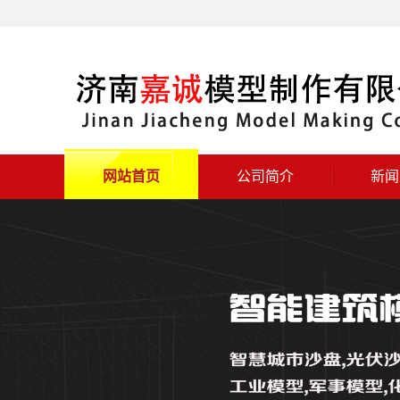
网站首页
公司简介
新闻